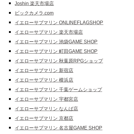
Joshin 楽天市場店
ビックカメラ.com
イエローサブマリン ONLINEFLAGSHOP
イエローサブマリン 楽天市場店
イエローサブマリン 池袋GAME SHOP
イエローサブマリン 町田GAME SHOP
イエローサブマリン 秋葉原RPGショップ
イエローサブマリン 新宿店
イエローサブマリン 横浜店
イエローサブマリン 千葉ゲームショップ
イエローサブマリン 宇都宮店
イエローサブマリン
なんば店
イエローサブマリン 京都店
イエローサブマリン 名古屋GAME SHOP